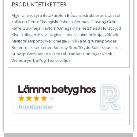
PRODUKTETIKETTER
Alger
aminosyra
Betakaroten
Blåbärsextrakt
brun utan sol
collacen
Detox
Ekologiskt
fiskolja
Gerimax
Ginseng
Grönt
kaffe
Gurkmeja
Havtorn/Omega-7
helhetshälsa
Holistic
jod
Kisel
kollagen
Krav
l-arginin
Ledins
Liniment
Maja tvål/talk
Mivitotal
Nyponpulver
omega-3
Pukka te
q10
rawpowder
Rosenrot
rosenserien
Solaray
Stöd/Skydd
Sulor
superfruit
Superpulver/Bär
Tea Tree Oil
Tranbär
Urinvägar
Vitlök
Weleda
yerba
Yogi Tea
öronljus