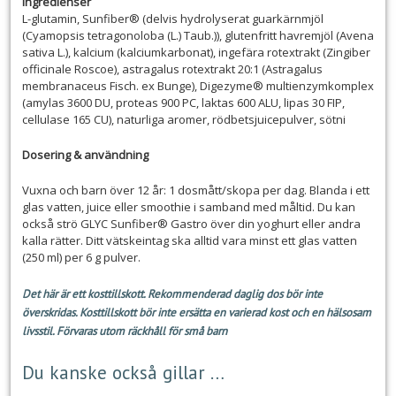
Ingredienser
L-glutamin, Sunfiber® (delvis hydrolyserat guarkärnmjöl
(Cyamopsis tetragonoloba (L.) Taub.)), glutenfritt havremjöl (Avena
sativa L.), kalcium (kalciumkarbonat), ingefära rotextrakt (Zingiber
officinale Roscoe), astragalus rotextrakt 20:1 (Astragalus
membranaceus Fisch. ex Bunge), Digezyme® multienzymkomplex
(amylas 3600 DU, proteas 900 PC, laktas 600 ALU, lipas 30 FIP,
cellulase 165 CU), naturliga aromer, rödbetsjuicepulver, sötni
Dosering & användning
Vuxna och barn över 12 år: 1 dosmått/skopa per dag. Blanda i ett
glas vatten, juice eller smoothie i samband med måltid. Du kan
också strö GLYC Sunfiber® Gastro över din yoghurt eller andra
kalla rätter. Ditt vätskeintag ska alltid vara minst ett glas vatten
(250 ml) per 6 g pulver.
Det här är ett kosttillskott. Rekommenderad daglig dos bör inte
överskridas. Kosttillskott bör inte ersätta en varierad kost och en hälsosam
livsstil. Förvaras utom räckhåll för små barn
Du kanske också gillar …