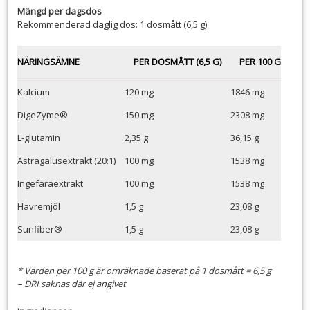
Mängd per dagsdos
Rekommenderad daglig dos: 1 dosmått (6,5 g)
NÄRINGSÄMNE
PER DOSMÅTT (6,5 G)
PER 100 G
Kalcium
120 mg
1846 mg
DigeZyme®
150 mg
2308 mg
L-glutamin
2,35 g
36,15 g
Astragalusextrakt (20:1)
100 mg
1538 mg
Ingefäraextrakt
100 mg
1538 mg
Havremjöl
1,5 g
23,08 g
Sunfiber®
1,5 g
23,08 g
* Värden per 100 g är omräknade baserat på 1 dosmått = 6,5 g
– DRI saknas där ej angivet