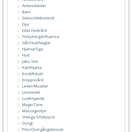
Antioxidanter
Barn
Detox/Viktkontroll
Djur
Eilas Hudvård
Förkylning/Influensa
Hår/Hud/Naglar
Hjärna/Öga
Hud
Jabu´she
Kärl/Hjärta
Kosttillskott
Kroppsvård
Leder/Muskler
Livsmedel
Lusthöjande
Mage/Tarm
Massageoljor
Omega 3/Fettsyror
Övrigt
Pms/Övergångsbesvär