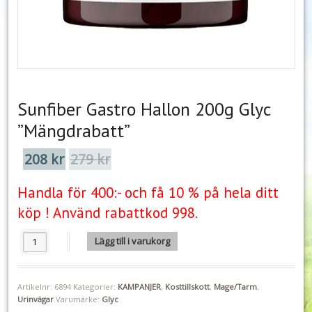
Sunfiber Gastro Hallon 200g Glyc
”Mängdrabatt”
208
kr
279
kr
Det
Det
ursprungliga
nuvarande
priset
priset
Handla för 400:- och få 10 % på hela ditt
var:
är:
köp ! Använd rabattkod 998.
279 kr.
208 kr.
Sunfiber Gastro Hallon 200g Glyc "Mängdrabatt" mängd
Lägg till i varukorg
Artikelnr:
6894
Kategorier:
KAMPANJER
,
Kosttillskott
,
Mage/Tarm
,
Urinvägar
Varumärke:
Glyc