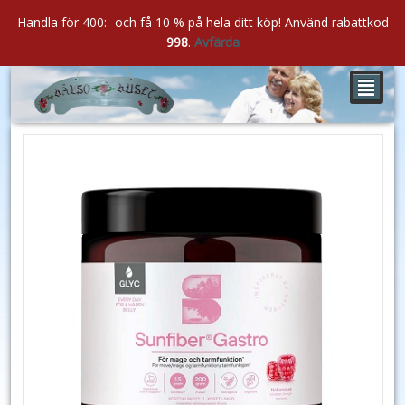
Handla för 400:- och få 10 % på hela ditt köp! Använd rabattkod
998
.
Avfärda
²