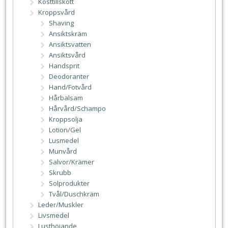
Kosttillskott
Kroppsvård
Shaving
Ansiktskräm
Ansiktsvatten
Ansiktsvård
Handsprit
Deodoranter
Hand/Fotvård
Hårbalsam
Hårvård/Schampo
Kroppsolja
Lotion/Gel
Lusmedel
Munvård
Salvor/Krämer
Skrubb
Solprodukter
Tvål/Duschkräm
Leder/Muskler
Livsmedel
Lusthöjande