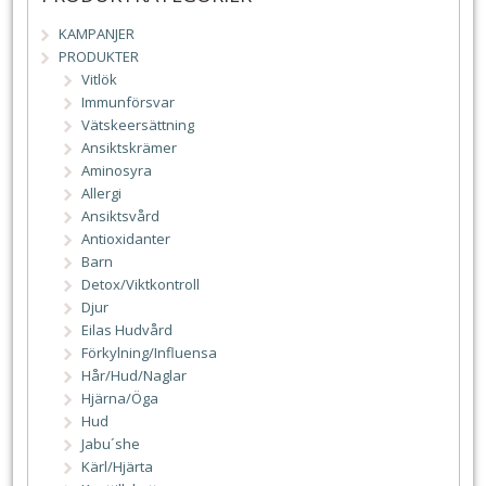
KAMPANJER
PRODUKTER
Vitlök
Immunförsvar
Vätskeersättning
Ansiktskrämer
Aminosyra
Allergi
Ansiktsvård
Antioxidanter
Barn
Detox/Viktkontroll
Djur
Eilas Hudvård
Förkylning/Influensa
Hår/Hud/Naglar
Hjärna/Öga
Hud
Jabu´she
Kärl/Hjärta