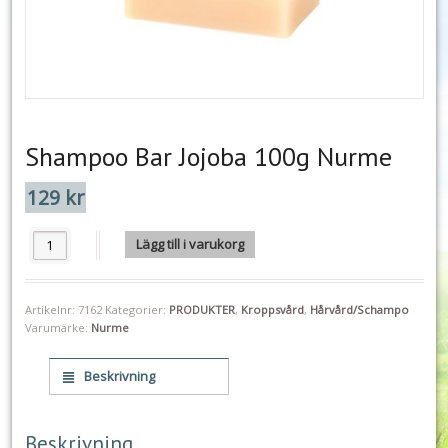
Shampoo Bar Jojoba 100g Nurme
129
kr
Shampoo Bar Jojoba 100g Nurme mängd
Lägg till i varukorg
Artikelnr:
7162
Kategorier:
PRODUKTER
,
Kroppsvård
,
Hårvård/Schampo
Varumärke:
Nurme
Beskrivning
Beskrivning