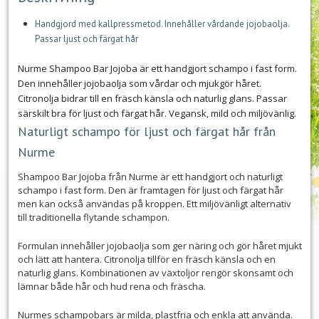
Handgjord med kallpressmetod. Innehåller vårdande jojobaolja.
Passar ljust och färgat hår
Nurme Shampoo Bar Jojoba är ett handgjort schampo i fast form.
Den innehåller jojobaolja som vårdar och mjukgör håret.
Citronolja bidrar till en fräsch känsla och naturlig glans. Passar
särskilt bra för ljust och färgat hår. Vegansk, mild och miljövänlig.
Naturligt schampo för ljust och färgat hår från
Nurme
Shampoo Bar Jojoba från Nurme är ett handgjort och naturligt
schampo i fast form. Den är framtagen för ljust och färgat hår
men kan också användas på kroppen. Ett miljövänligt alternativ
till traditionella flytande schampon.
Formulan innehåller jojobaolja som ger näring och gör håret mjukt
och lätt att hantera. Citronolja tillför en fräsch känsla och en
naturlig glans. Kombinationen av växtoljor rengör skonsamt och
lämnar både hår och hud rena och fräscha.
Nurmes schampobars är milda, plastfria och enkla att använda.