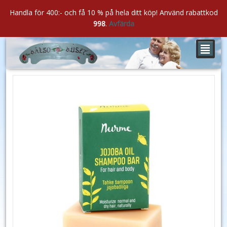
Handla för 400:- och få 10 % på hela ditt köp! Använd rabattkod
998
.
Avfärda
²