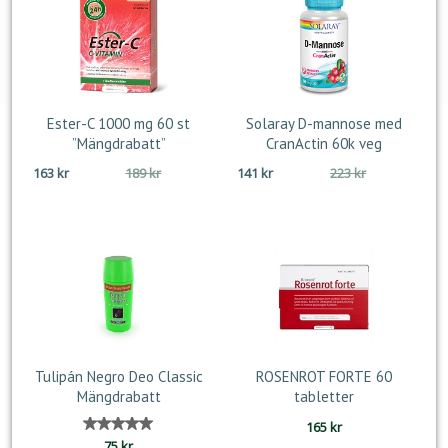
Ester-C 1000 mg 60 st
Solaray D-mannose med
”Mängdrabatt”
CranActin 60k veg
Det
Det
Det
Det
163
kr
189
kr
141
kr
223
kr
ursprungliga
nuvarande
ursprungliga
nuvarande
priset
priset
priset
priset
var:
är:
var:
är:
189 kr.
163 kr.
223 kr.
141 kr.
Tulipán Negro Deo Classic
ROSENROT FORTE 60
Mängdrabatt
tabletter
165
kr
Betygsatt
75
kr