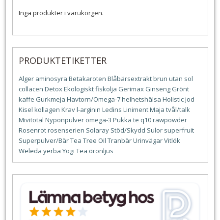
Inga produkter i varukorgen.
PRODUKTETIKETTER
Alger
aminosyra
Betakaroten
Blåbärsextrakt
brun utan sol
collacen
Detox
Ekologiskt
fiskolja
Gerimax
Ginseng
Grönt
kaffe
Gurkmeja
Havtorn/Omega-7
helhetshälsa
Holistic
jod
Kisel
kollagen
Krav
l-arginin
Ledins
Liniment
Maja tvål/talk
Mivitotal
Nyponpulver
omega-3
Pukka te
q10
rawpowder
Rosenrot
rosenserien
Solaray
Stöd/Skydd
Sulor
superfruit
Superpulver/Bär
Tea Tree Oil
Tranbär
Urinvägar
Vitlök
Weleda
yerba
Yogi Tea
öronljus