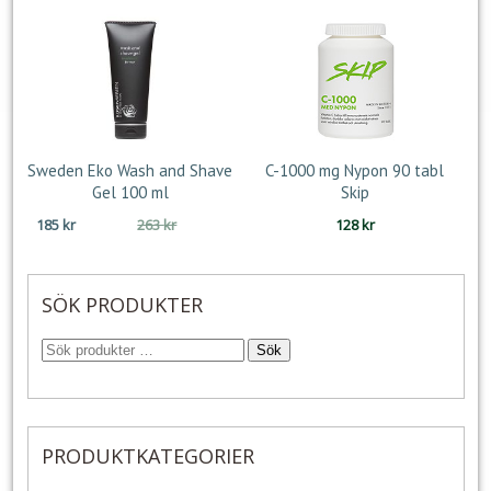
var:
är:
170 kr.
131 kr.
Sweden Eko Wash and Shave
C-1000 mg Nypon 90 tabl
Gel 100 ml
Skip
Det
Det
185
kr
263
kr
128
kr
ursprungliga
nuvarande
priset
priset
var:
är:
SÖK PRODUKTER
263 kr.
185 kr.
Sök
PRODUKTKATEGORIER