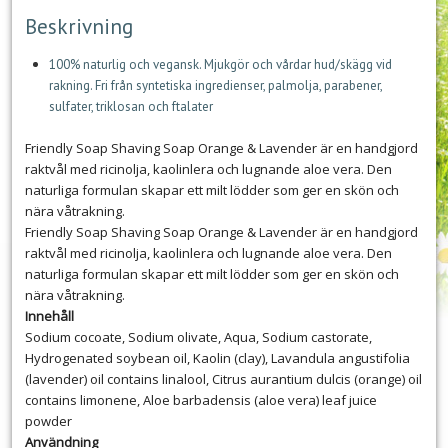
Beskrivning
100% naturlig och vegansk. Mjukgör och vårdar hud/skägg vid
rakning. Fri från syntetiska ingredienser, palmolja, parabener,
sulfater, triklosan och ftalater
Friendly Soap Shaving Soap Orange & Lavender är en handgjord
raktvål med ricinolja, kaolinlera och lugnande aloe vera. Den
naturliga formulan skapar ett milt lödder som ger en skön och
nära våtrakning.
Friendly Soap Shaving Soap Orange & Lavender är en handgjord
raktvål med ricinolja, kaolinlera och lugnande aloe vera. Den
naturliga formulan skapar ett milt lödder som ger en skön och
nära våtrakning.
Innehåll
Sodium cocoate, Sodium olivate, Aqua, Sodium castorate,
Hydrogenated soybean oil, Kaolin (clay), Lavandula angustifolia
(lavender) oil contains linalool, Citrus aurantium dulcis (orange) oil
contains limonene, Aloe barbadensis (aloe vera) leaf juice
powder
Användning