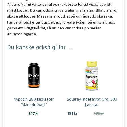
Använd varmt vatten, skål och rakborste för att vispa upp ett
rikligt lödder. Du kan också gnida tvålen mellan handflatorna för
skapa ett lödder. Massera in löddret på området du ska raka.
Fungerar bäst efter dusch/bad. Förvara tvålen på en torr plats,
gärna ett luftigt tvålfat, så att den kan torka upp mellan
användningarna.
Du kanske också gillar …
Nypozin 280 tabletter
Solaray Ingefärrot Org. 100
”Mängdrabatt”
kapslar
Det
Det
317
kr
131
kr
170
kr
ursprungliga
nuvarande
priset
priset