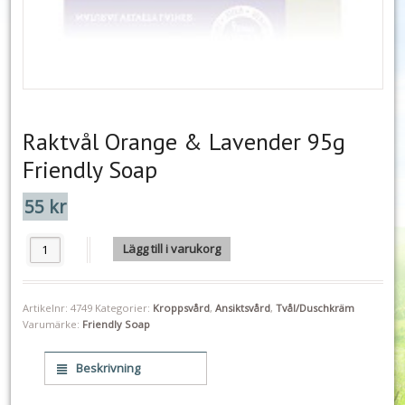
Raktvål Orange & Lavender 95g
Friendly Soap
55
kr
Raktvål Orange & Lavender 95g Friendly Soap mängd
Lägg till i varukorg
Artikelnr:
4749
Kategorier:
Kroppsvård
,
Ansiktsvård
,
Tvål/Duschkräm
Varumärke:
Friendly Soap
Beskrivning