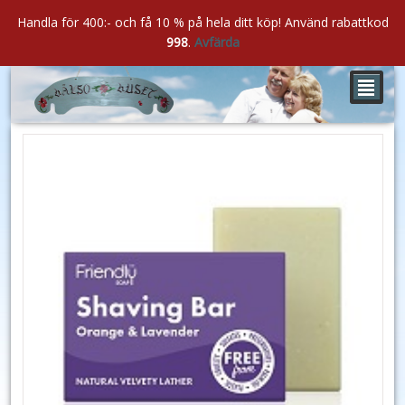
Handla för 400:- och få 10 % på hela ditt köp! Använd rabattkod
998
.
Avfärda
²