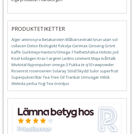
PRODUKTETIKETTER
Alger
aminosyra
Betakaroten
Blåbärsextrakt
brun utan sol
collacen
Detox
Ekologiskt
fiskolja
Gerimax
Ginseng
Grönt
kaffe
Gurkmeja
Havtorn/Omega-7
helhetshälsa
Holistic
jod
Kisel
kollagen
Krav
l-arginin
Ledins
Liniment
Maja tvål/talk
Mivitotal
Nyponpulver
omega-3
Pukka te
q10
rawpowder
Rosenrot
rosenserien
Solaray
Stöd/Skydd
Sulor
superfruit
Superpulver/Bär
Tea Tree Oil
Tranbär
Urinvägar
Vitlök
Weleda
yerba
Yogi Tea
öronljus