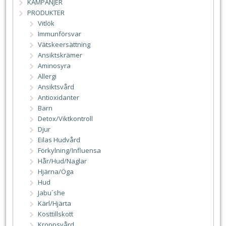
KAMPANJER
PRODUKTER
Vitlök
Immunförsvar
Vätskeersättning
Ansiktskrämer
Aminosyra
Allergi
Ansiktsvård
Antioxidanter
Barn
Detox/Viktkontroll
Djur
Eilas Hudvård
Förkylning/Influensa
Hår/Hud/Naglar
Hjärna/Öga
Hud
Jabu´she
Kärl/Hjärta
Kosttillskott
Kroppsvård