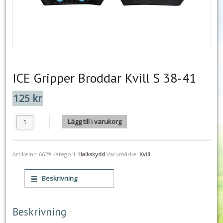
ICE Gripper Broddar Kvill S 38-41
125
kr
ICE Gripper Broddar Kvill S 38-41 mängd
Lägg till i varukorg
Artikelnr:
6629
Kategori:
Halkskydd
Varumärke:
Kvill
Beskrivning
Beskrivning