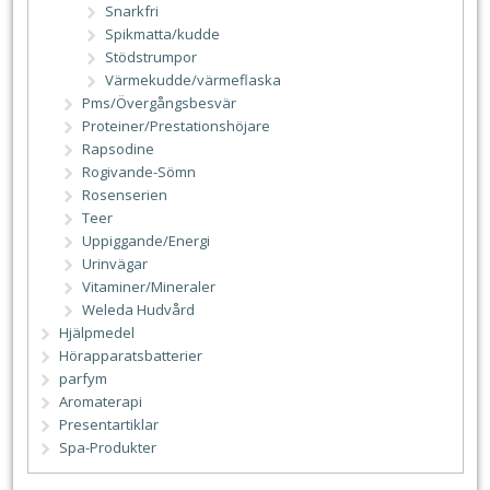
Snarkfri
Spikmatta/kudde
Stödstrumpor
Värmekudde/värmeflaska
Pms/Övergångsbesvär
Proteiner/Prestationshöjare
Rapsodine
Rogivande-Sömn
Rosenserien
Teer
Uppiggande/Energi
Urinvägar
Vitaminer/Mineraler
Weleda Hudvård
Hjälpmedel
Hörapparatsbatterier
parfym
Aromaterapi
Presentartiklar
Spa-Produkter