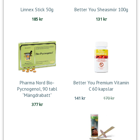
Linnex Stick 50g
Better You Sheasmör 100g
185
kr
131
kr
Pharma Nord Bio-
Better You Premium Vitamin
Pycnogenol, 90 tabl
C 60 kapslar
”Mängdrabatt”
Det
Det
141
kr
170
kr
377
kr
ursprungliga
nuvarande
priset
priset
var:
är:
170 kr.
141 kr.