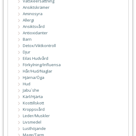
Vätskeersättning
Ansiktskrämer
Aminosyra
Allergi
Ansiktsvård
Antioxidanter
Barn
Detox/Viktkontroll
Djur
Eilas Hudvård
Förkylning/Influensa
Hår/Hud/Naglar
Hjärna/Öga
Hud
Jabu´she
Kärl/Hjärta
Kosttillskott
Kroppsvård
Leder/Muskler
Livsmedel
Lusthöjande
Mage/Tarm