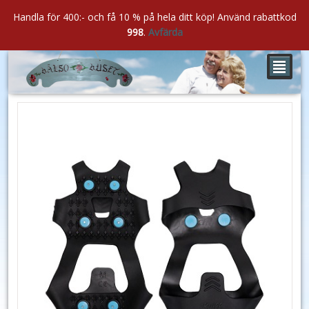
Handla för 400:- och få 10 % på hela ditt köp! Använd rabattkod
998
.
Avfärda
²