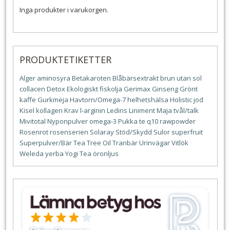
Inga produkter i varukorgen.
PRODUKTETIKETTER
Alger
aminosyra
Betakaroten
Blåbärsextrakt
brun utan sol
collacen
Detox
Ekologiskt
fiskolja
Gerimax
Ginseng
Grönt
kaffe
Gurkmeja
Havtorn/Omega-7
helhetshälsa
Holistic
jod
Kisel
kollagen
Krav
l-arginin
Ledins
Liniment
Maja tvål/talk
Mivitotal
Nyponpulver
omega-3
Pukka te
q10
rawpowder
Rosenrot
rosenserien
Solaray
Stöd/Skydd
Sulor
superfruit
Superpulver/Bär
Tea Tree Oil
Tranbär
Urinvägar
Vitlök
Weleda
yerba
Yogi Tea
öronljus