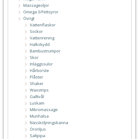
Massageoljor
Omega 3/Fettsyror
Övrigt
Vattenflaskor
Sockor
Vattenrening
Halkskydd
Bambustrumpor
Skor
Inläggssulor
Hårborste
Plåster
Shaker
Waxstrips
Galltvål
Luskam
Mikromassage
Munhälsa
Nässköljningskanna
Öronljus
Saltpipa