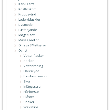
Kärl/Hjärta
Kosttillskott
Kroppsvård
Leder/Muskler
Livsmedel
Lusthöjande
Mage/Tarm
Massageoljor
Omega 3/Fettsyror
Övrigt
Vattenflaskor
Sockor
Vattenrening
Halkskydd
Bambustrumpor
Skor
Inläggssulor
Hårborste
Plåster
Shaker
Waxstrips