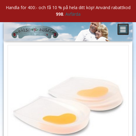
Handla för 400:- och få 10 % på hela ditt köp! Använd rabattkod
998
.
Avfärda
²