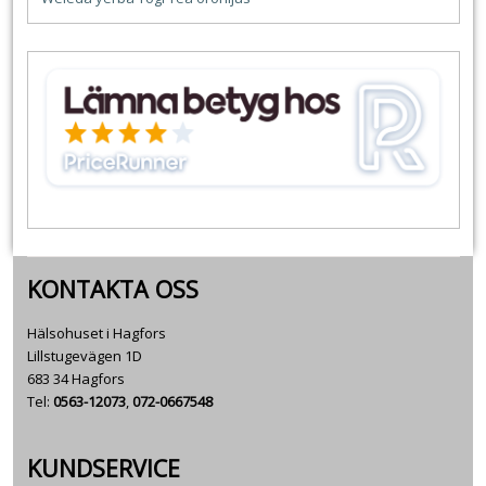
KONTAKTA OSS
Hälsohuset i Hagfors
Lillstugevägen 1D
683 34 Hagfors
Tel:
0563-12073
,
072-0667548
KUNDSERVICE