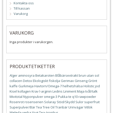
Kontakta oss
Till kassan
Varukorg
VARUKORG
Inga produkter i varukorgen.
PRODUKTETIKETTER
Alger
aminosyra
Betakaroten
Blåbärsextrakt
brun utan sol
collacen
Detox
Ekologiskt
fiskolja
Gerimax
Ginseng
Grönt
kaffe
Gurkmeja
Havtorn/Omega-7
helhetshälsa
Holistic
jod
Kisel
kollagen
Krav
l-arginin
Ledins
Liniment
Maja tvål/talk
Mivitotal
Nyponpulver
omega-3
Pukka te
q10
rawpowder
Rosenrot
rosenserien
Solaray
Stöd/Skydd
Sulor
superfruit
Superpulver/Bär
Tea Tree Oil
Tranbär
Urinvägar
Vitlök
Weleda
yerba
Yogi Tea
öronljus