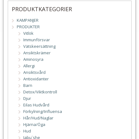
PRODUKTKATEGORIER
KAMPANJER
PRODUKTER
Vitlök
Immunförsvar
Vätskeersättning
Ansiktskrämer
Aminosyra
Allergi
Ansiktsvård
Antioxidanter
Barn
Detox/Viktkontroll
Djur
Eilas Hudvård
Förkylning/Influensa
Hår/Hud/Naglar
Hjärna/Öga
Hud
Jabu´she