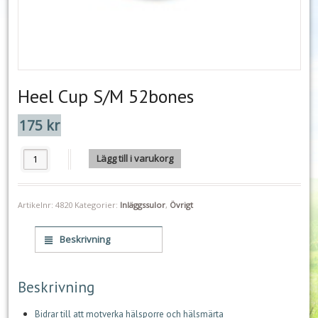
Heel Cup S/M 52bones
175
kr
Heel Cup S/M 52bones mängd
Lägg till i varukorg
Artikelnr:
4820
Kategorier:
Inläggssulor
,
Övrigt
Beskrivning
Beskrivning
Bidrar till att motverka hälsporre och hälsmärta