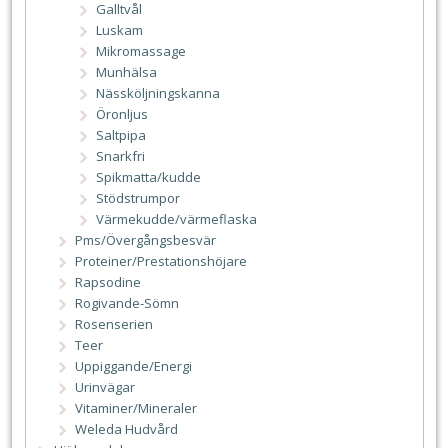
Galltvål
Luskam
Mikromassage
Munhälsa
Nässköljningskanna
Öronljus
Saltpipa
Snarkfri
Spikmatta/kudde
Stödstrumpor
Värmekudde/värmeflaska
Pms/Övergångsbesvär
Proteiner/Prestationshöjare
Rapsodine
Rogivande-Sömn
Rosenserien
Teer
Uppiggande/Energi
Urinvägar
Vitaminer/Mineraler
Weleda Hudvård