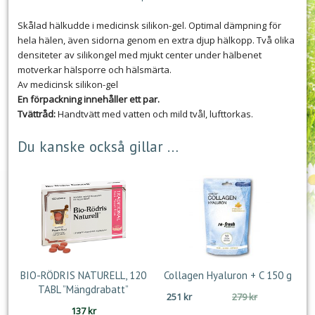
Skålad hälkudde i medicinsk silikon-gel. Optimal dämpning för
hela hälen, även sidorna genom en extra djup hälkopp. Två olika
densiteter av silikongel med mjukt center under hälbenet
motverkar hälsporre och hälsmärta.
Av medicinsk silikon-gel
En förpackning innehåller ett par.
Tvättråd:
Handtvätt med vatten och mild tvål, lufttorkas.
Du kanske också gillar …
BIO-RÖDRIS NATURELL, 120
Collagen Hyaluron + C 150 g
TABL ”Mängdrabatt”
Det
Det
251
kr
279
kr
137
kr
ursprungliga
nuvarande