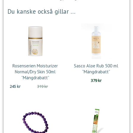
Du kanske också gillar …
Rosenserien Moisturizer
Sasco Aloe Rub 500 ml
Normal/Dry Skin 50ml
”Mängdrabatt”
”Mängdrabatt”
379
kr
Det
Det
245
kr
319
kr
ursprungliga
nuvarande
priset
priset
var:
är:
319 kr.
245 kr.