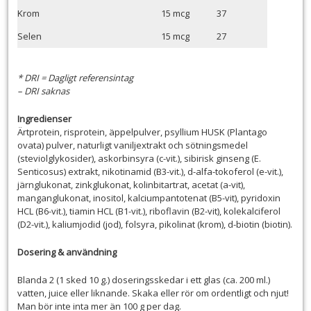
Krom
15 mcg
37
Selen
15 mcg
27
* DRI = Dagligt referensintag
– DRI saknas
Ingredienser
Ärtprotein, risprotein, äppelpulver, psyllium HUSK (Plantago
ovata) pulver, naturligt vaniljextrakt och sötningsmedel
(steviolglykosider), askorbinsyra (c-vit.), sibirisk ginseng (E.
Senticosus) extrakt, nikotinamid (B3-vit.), d-alfa-tokoferol (e-vit.),
järnglukonat, zinkglukonat, kolinbitartrat, acetat (a-vit),
manganglukonat, inositol, kalciumpantotenat (B5-vit), pyridoxin
HCL (B6-vit.), tiamin HCL (B1-vit.), riboflavin (B2-vit), kolekalciferol
(D2-vit.), kaliumjodid (jod), folsyra, pikolinat (krom), d-biotin (biotin).
Dosering & användning
Blanda 2 (1 sked 10 g.) doseringsskedar i ett glas (ca. 200 ml.)
vatten, juice eller liknande. Skaka eller rör om ordentligt och njut!
Man bör inte inta mer än 100 g per dag.