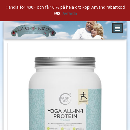
Handla för 400:- och få 10 % på hela ditt köp! Använd rabattkod
998
.
Avfärda
²