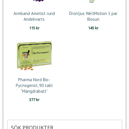
Armband Ametist rund
Öronljus WellMotion 1 par
Andekvarts
Biosun
115
kr
145
kr
Pharma Nord Bio-
Pycnogenol, 90 tabl
”Mängdrabatt”
377
kr
SÖK PRODUKTER