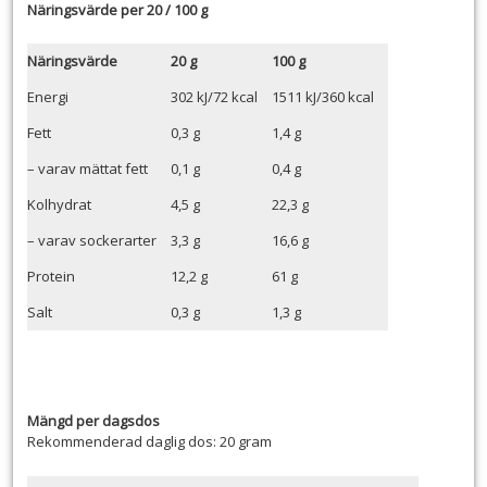
Näringsvärde per 20 / 100 g
Näringsvärde
20 g
100 g
Energi
302 kJ/72 kcal
1511 kJ/360 kcal
Fett
0,3 g
1,4 g
– varav mättat fett
0,1 g
0,4 g
Kolhydrat
4,5 g
22,3 g
– varav sockerarter
3,3 g
16,6 g
Protein
12,2 g
61 g
Salt
0,3 g
1,3 g
Mängd per dagsdos
Rekommenderad daglig dos: 20 gram