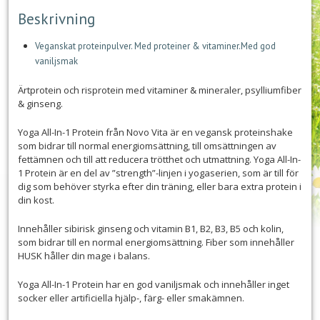
Beskrivning
Veganskat proteinpulver. Med proteiner & vitaminer.Med god
vaniljsmak
Ärtprotein och risprotein med vitaminer & mineraler, psylliumfiber
& ginseng.
Yoga All-In-1 Protein från Novo Vita är en vegansk proteinshake
som bidrar till normal energiomsättning, till omsättningen av
fettämnen och till att reducera trötthet och utmattning. Yoga All-In-
1 Protein är en del av ”strength”-linjen i yogaserien, som är till för
dig som behöver styrka efter din träning, eller bara extra protein i
din kost.
Innehåller sibirisk ginseng och vitamin B1, B2, B3, B5 och kolin,
som bidrar till en normal energiomsättning. Fiber som innehåller
HUSK håller din mage i balans.
Yoga All-In-1 Protein har en god vaniljsmak och innehåller inget
socker eller artificiella hjälp-, färg- eller smakämnen.