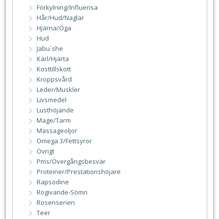
Förkylning/Influensa
Hår/Hud/Naglar
Hjärna/Öga
Hud
Jabu´she
Kärl/Hjärta
Kosttillskott
Kroppsvård
Leder/Muskler
Livsmedel
Lusthöjande
Mage/Tarm
Massageoljor
Omega 3/Fettsyror
Övrigt
Pms/Övergångsbesvär
Proteiner/Prestationshöjare
Rapsodine
Rogivande-Sömn
Rosenserien
Teer