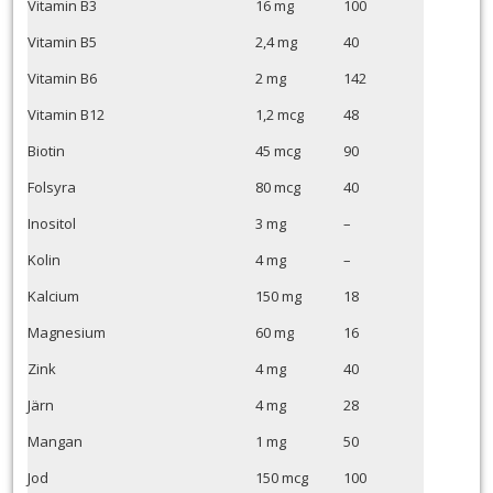
Vitamin B3
16 mg
100
Vitamin B5
2,4 mg
40
Vitamin B6
2 mg
142
Vitamin B12
1,2 mcg
48
Biotin
45 mcg
90
Folsyra
80 mcg
40
Inositol
3 mg
–
Kolin
4 mg
–
Kalcium
150 mg
18
Magnesium
60 mg
16
Zink
4 mg
40
Järn
4 mg
28
Mangan
1 mg
50
Jod
150 mcg
100