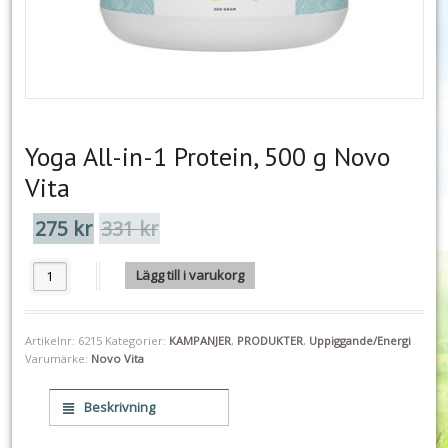
Yoga All-in-1 Protein, 500 g Novo
Vita
275
kr
331
kr
Det
Det
ursprungliga
nuvarande
priset
priset
Yoga All-in-1 Protein, 500 g Novo Vita mängd
Lägg till i varukorg
var:
är:
331 kr.
275 kr.
Artikelnr:
6215
Kategorier:
KAMPANJER
,
PRODUKTER
,
Uppiggande/Energi
Varumärke:
Novo Vita
Beskrivning