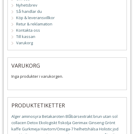
Nyhetsbrev
Så handlar du
Köp & leveransvillkor
Retur & reklamation
Kontakta oss
Till kassan
Varukorg
VARUKORG
Inga produkter i varukorgen.
PRODUKTETIKETTER
Alger
aminosyra
Betakaroten
Blåbärsextrakt
brun utan sol
collacen
Detox
Ekologiskt
fiskolja
Gerimax
Ginseng
Grönt
kaffe
Gurkmeja
Havtorn/Omega-7
helhetshälsa
Holistic
jod