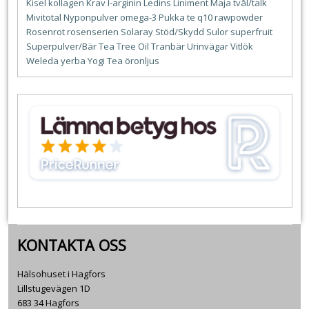
Kisel
kollagen
Krav
l-arginin
Ledins
Liniment
Maja tvål/talk
Mivitotal
Nyponpulver
omega-3
Pukka te
q10
rawpowder
Rosenrot
rosenserien
Solaray
Stöd/Skydd
Sulor
superfruit
Superpulver/Bär
Tea Tree Oil
Tranbär
Urinvägar
Vitlök
Weleda
yerba
Yogi Tea
öronljus
KONTAKTA OSS
Hälsohuset i Hagfors
Lillstugevägen 1D
683 34 Hagfors