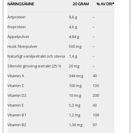
NÄRINGSÄMNE
20 GRAM
% AV DRI*
Ärtprotein
9,6 g
–
Risprotein
4,6 g
–
Äppelpulver
4,64 g
–
Husk fiberpulver
500 mg
–
Naturligt vaniljextrakt och stevia
1,4 g
–
Sibiriskt ginseng-extrakt (25:1)
20 mg
–
Vitamin A
344 mcg
40
Vitamin C
100 mg
130
Vitamin D2
10 mcg
200
Vitamin E
5,2 mg
43
Vitamin B1
1,2 mg
109
Vitamin B2
1,36 mg
97