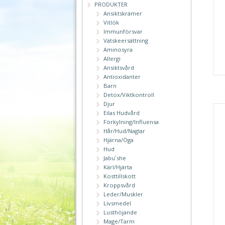
PRODUKTER
Ansiktskrämer
Vitlök
Immunförsvar
Vätskeersättning
Aminosyra
Allergi
Ansiktsvård
Antioxidanter
Barn
Detox/Viktkontroll
Djur
Eilas Hudvård
Förkylning/Influensa
Hår/Hud/Naglar
Hjärna/Öga
Hud
Jabu´she
Kärl/Hjärta
Kosttillskott
Kroppsvård
Leder/Muskler
Livsmedel
Lusthöjande
Mage/Tarm