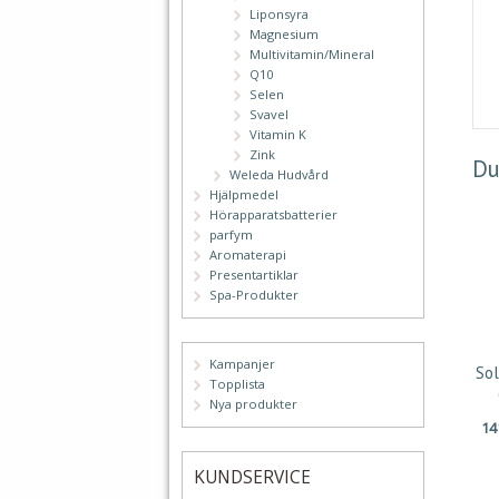
Liponsyra
Magnesium
Multivitamin/Mineral
Q10
Selen
Svavel
Vitamin K
Zink
Du
Weleda Hudvård
Hjälpmedel
Hörapparatsbatterier
parfym
Aromaterapi
Presentartiklar
Spa-Produkter
Kampanjer
So
Topplista
Nya produkter
1
KUNDSERVICE