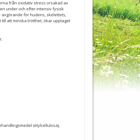
erna från oxidativ stress orsakad av
ven under och efter intensiv fysisk
 är avgörande för hudens, skelettets,
ill att minska trötthet, ökar upptaget
r.
ehandlingsmedel (etylcellulosa),