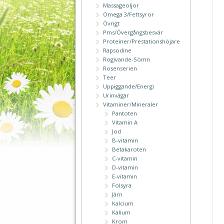
Massageoljor
Omega 3/Fettsyror
Övrigt
Pms/Övergångsbesvär
Proteiner/Prestationshöjare
Rapsodine
Rogivande-Sömn
Rosenserien
Teer
Uppiggande/Energi
Urinvägar
Vitaminer/Mineraler
Pantoten
Vitamin A
Jod
B-vitamin
Betakaroten
C-vitamin
D-vitamin
E-vitamin
Folsyra
Järn
Kalcium
Kalium
Krom