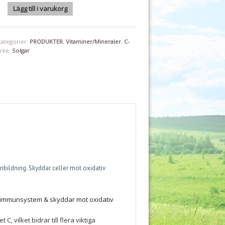
0 mg 100 kap Solgar "Mängdrabatt" mängd
Lägg till i varukorg
Kategorier:
PRODUKTER
,
Vitaminer/Mineraler
,
C-
rke:
Solgar
bildning. Skyddar celler mot oxidativ
malt immunsystem & skyddar mot oxidativ
, vilket bidrar till flera viktiga