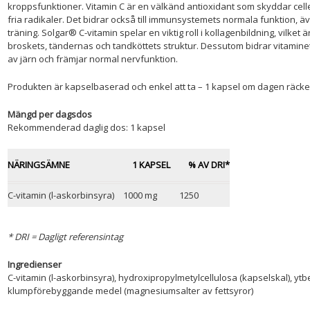
kroppsfunktioner. Vitamin C är en välkänd antioxidant som skyddar cell
fria radikaler. Det bidrar också till immunsystemets normala funktion, ä
träning. Solgar® C-vitamin spelar en viktig roll i kollagenbildning, vilket
broskets, tändernas och tandköttets struktur. Dessutom bidrar vitaminet t
av järn och främjar normal nervfunktion.
Produkten är kapselbaserad och enkel att ta – 1 kapsel om dagen räcke
Mängd per dagsdos
Rekommenderad daglig dos: 1 kapsel
NÄRINGSÄMNE
1 KAPSEL
% AV DRI*
C-vitamin (l-askorbinsyra)
1000 mg
1250
* DRI = Dagligt referensintag
Ingredienser
C-vitamin (l-askorbinsyra), hydroxipropylmetylcellulosa (kapselskal), ytb
klumpförebyggande medel (magnesiumsalter av fettsyror)