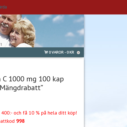
ärda
0 VAROR
0 KR
n C 1000 mg 100 kap
”Mängdrabatt”
400:- och få 10 % på hela ditt köp!
battkod
998