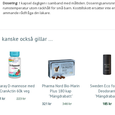
Dosering:
1 kapsel dagligen i samband med måltiden. Doseringsanvisning
rumstemperatur utom räckhåll för små barn. Kosttillskott ersätter inte en
ammande rådfråga din läkare.
 kanske också gillar …
laray D-mannose med
Pharma Nord Bio-Marin
Sweden Eco fo
CranActin 60k veg
Plus 180 kap
Deodoran
”Mängdrabatt”
”Mängdraba
Det
Det
41
kr
223
kr
Det
Det
ursprungliga
nuvarande
321
kr
346
kr
185
kr
ursprungliga
nuvarande
priset
priset
priset
priset
var:
är: