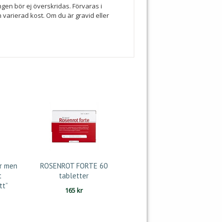
en bör ej överskridas. Förvaras i
 varierad kost. Om du är gravid eller
r men
ROSENROT FORTE 60
t
tabletter
tt”
165
kr