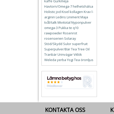
kaffe
Gurkmeja
Havtorn/Omega-7
helhetshälsa
Holistic
jod
Kisel
kollagen
Krav
l-
arginin
Ledins
Liniment
Maja
tvål/talk
Mivitotal
Nyponpulver
omega-3
Pukka te
q10
rawpowder
Rosenrot
rosenserien
Solaray
Stöd/Skydd
Sulor
superfruit
Superpulver/Bär
Tea Tree Oil
Tranbär
Urinvägar
Vitlök
Weleda
yerba
Yogi Tea
öronljus
KONTAKTA OSS
K